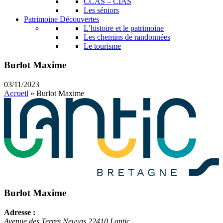
CCAS – CIAS
Les séniors
Patrimoine Découvertes
L’histoire et le patrimoine
Les chemins de randonnées
Le tourisme
Burlot Maxime
03/11/2023
Accueil
»
Burlot Maxime
Burlot Maxime
Adresse :
Avenue des Terres Neuvas 22410 Lantic